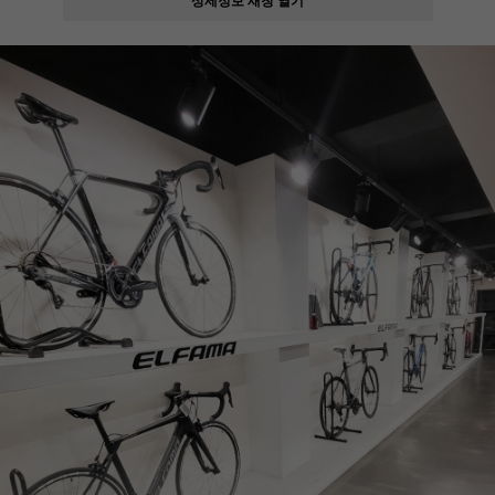
페이코 ID로
PAYCO 바