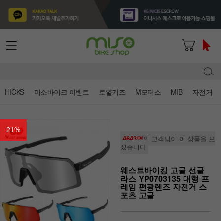
HICKS
미소바이크 이벤트
로얄키즈
M모터스
MIB
자전거
21
%
4643명
의 고객님이 이 상품을 보
셨습니다
웨스트바이킹 고글 선글
라스 YP0703135 대형 프
레임 편광렌즈 자전거 스
포츠 고글