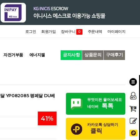
로그인
회원가입
장바구니
주문내역
마이페이지
0
공지사항
상품문의
구매후기
자전거부품
에너지젤
 YP082085 평페달 DU베
무엇이든 물어보세요
톡톡
네이버
41
%
카카오톡 상담하기
클릭