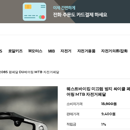
로얄키즈
M모터스
자전거
자전거용품
자전거의류/잡화
S
MIB
2085 평페달 DU베어링 MTB 자전거페달
웨스트바이킹 미끄럼 방지 싸이클 페달
어링 MTB 자전거페달
소비자가격
15,900원
판매가격
9,400
원
적립금
1%