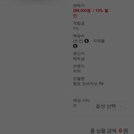
판매가
288,000원
/
10
% 할
인
적립금
1%
배송비
(조건)
지역별
원산지
베트남
브랜드
피직
모델명
템포 오버커브 R4
색상:사이
즈
원
총 상품 금액
0