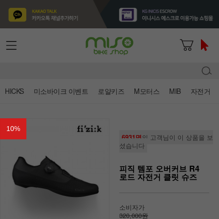
HICKS
미소바이크 이벤트
로얄키즈
M모터스
MIB
자전거
10
%
6931명
의 고객님이 이 상품을 보
셨습니다
피직 템포 오버커브 R4
로드 자전거 클릿 슈즈
소비자가
320,000원