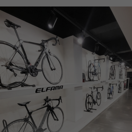
페이코 ID로
PAYCO 바