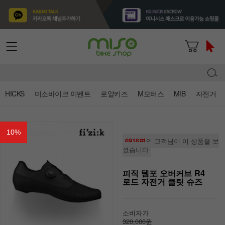
HICKS
미소바이크 이벤트
로얄키즈
M모터스
MIB
자전거
10
%
6916명
의 고객님이 이 상품을 보
셨습니다
피직 템포 오버커브 R4
로드 자전거 클릿 슈즈
소비자가
320,000원