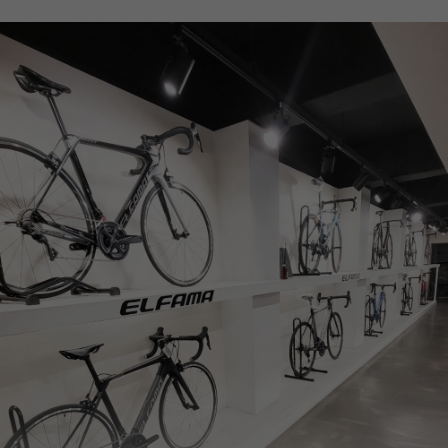
페이코 ID로
PAYCO 바