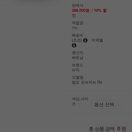
판매가
288,000원
/
10
% 할
인
적립금
1%
배송비
(조건)
지역별
원산지
베트남
브랜드
피직
모델명
템포 오버커브 R4
색상:사이
즈
원
총 상품 금액
0