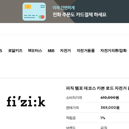
로얄키즈
M모터스
자전거
자전거용품
자전거의류/잡화
S
MIB
피직 템포 데코스 카본 로드 자전거 
소비자가격
410,000원
판매가격
369,000원
적립금
1%
브랜드
피직