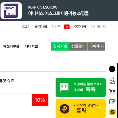
로그인
회원가입
장바구니
주문내역
마이페이지
0
공지사항
상품문의
구매후기
자전거부품
에너지젤
클릿 슈즈
무엇이든 물어보세요
톡톡
네이버
10
%
카카오톡 상담하기
클릭