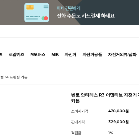
로얄키즈
M모터스
자전거
자전거용품
자전거의류/잡화
S
MIB
지털 3D프린팅 카본
벤토 안타레스 R3 어댑티브 자전거
카본
소비자가격
470,000원
판매가격
329,000원
적립금
1%