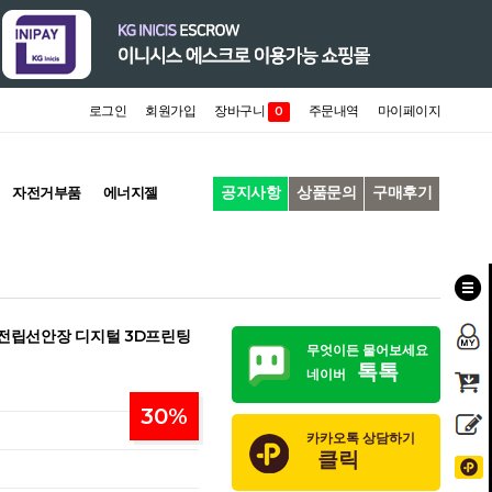
로그인
회원가입
장바구니
주문내역
마이페이지
0
공지사항
상품문의
구매후기
자전거부품
에너지젤
 전립선안장 디지털 3D프린팅
무엇이든 물어보세요
톡톡
네이버
30
%
카카오톡 상담하기
클릭