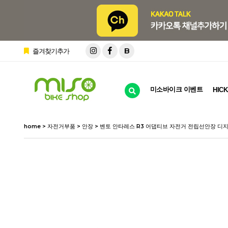
B
즐겨찾기추가
미소바이크 이벤트
HICK
home
>
자전거부품
>
안장
> 벤토 안타레스 R3 어댑티브 자전거 전립선안장 디