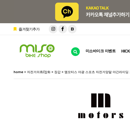
B
즐겨찾기추가
미소바이크 이벤트
HICK
home
>
자전거의류/잡화
>
장갑
> 엠모터스 야광 스포츠 자전거양말 야간라이딩