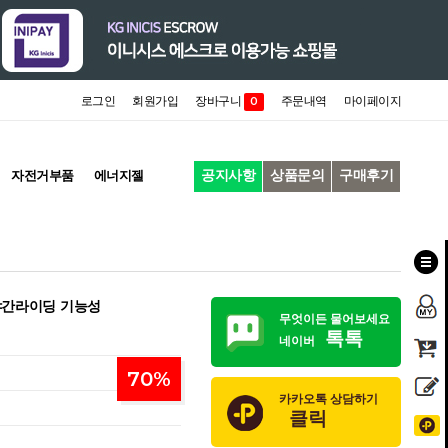
로그인
회원가입
장바구니
주문내역
마이페이지
0
공지사항
상품문의
구매후기
자전거부품
에너지젤
야간라이딩 기능성
무엇이든 물어보세요
톡톡
네이버
70
%
카카오톡 상담하기
클릭