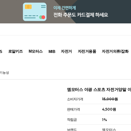
로얄키즈
M모터스
자전거
자전거용품
자전거의류/잡화
S
MIB
 기능성
엠모터스 야광 스포츠 자전거양말 
소비자가격
15,000원
판매가격
4,500원
적립금
1%
브랜드
엠모터스