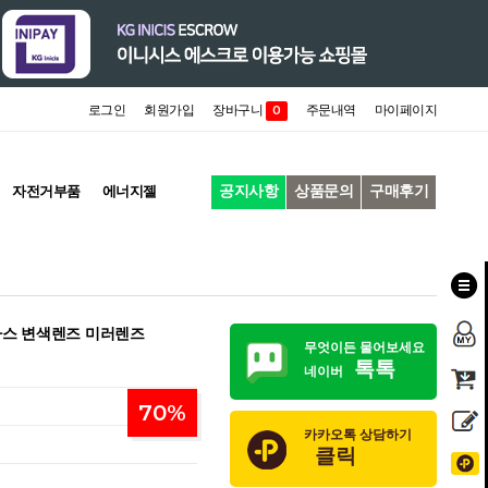
로그인
회원가입
장바구니
주문내역
마이페이지
0
공지사항
상품문의
구매후기
자전거부품
에너지젤
라스 변색렌즈 미러렌즈
무엇이든 물어보세요
톡톡
네이버
70
%
카카오톡 상담하기
클릭