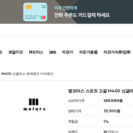
로얄키즈
M모터스
자전거
자전거용품
자전거의류/잡화
S
MIB
글 M400 선글라스 변색렌즈 미러렌즈
엠모터스 스포츠 고글 M400 선글
소비자가격
120,000원
판매가격
35,900원
적립금
1%
브랜드
M 모터스