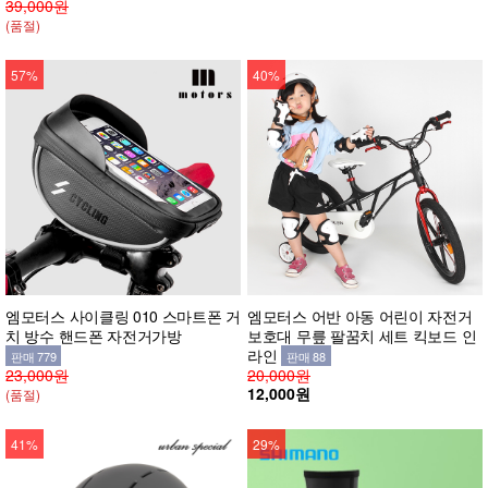
39,000원
(품절)
57%
40%
엠모터스 사이클링 010 스마트폰 거
엠모터스 어반 아동 어린이 자전거
치 방수 핸드폰 자전거가방
보호대 무릎 팔꿈치 세트 킥보드 인
라인
판매 779
판매 88
23,000원
20,000원
12,000원
(품절)
41%
29%