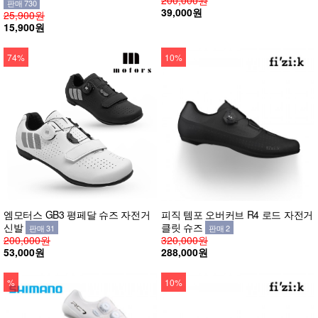
판매 730
39,000원
25,900원
15,900원
74%
10%
엠모터스 GB3 평페달 슈즈 자전거
피직 템포 오버커브 R4 로드 자전거
신발
클릿 슈즈
판매 31
판매 2
200,000원
320,000원
53,000원
288,000원
%
10%