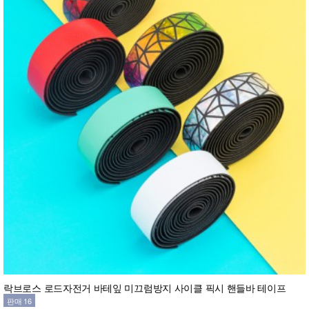
락브로스 로드자전거 바테잎 미끄럼방지 사이클 픽시 핸들바 테이프
판매 16