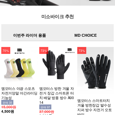
미소바이크 추천
이번주 라이더 용품
MD CHOICE
70%
73%
73%
엠모터스 야광 스포츠
엠모터스 방한 겨울 자
자전거양말 야간라이딩
전거 장갑 스마트폰 터
기능성
치 배달 방풍 방수 A00
엠모터스 스마트터치
14
판매 35
겨울 방한장갑 발수성
15,000원
판매 97
지퍼 방수 자전거 오토
4,500원
37,000원
바이