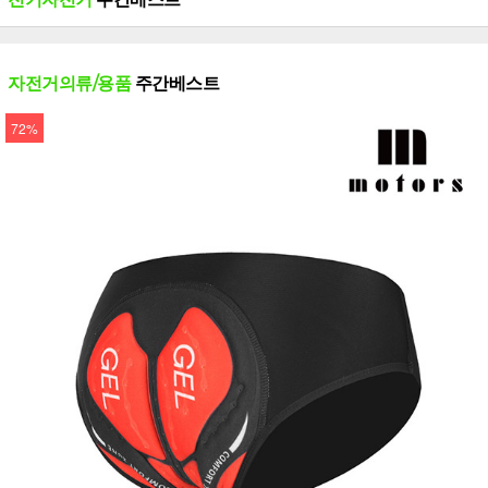
자전거의류/용품
주간베스트
72%