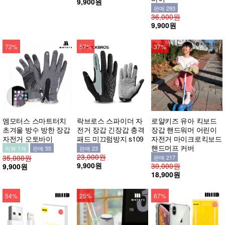
9,900원
판매 293
36,000원
9,900원
72%
57%
37%
엠모터스 스마트터치
락브로스 스파이더 자
로얄키즈 유아 킥보드
초겨울 방수 방한 장갑
전거 장갑 긴장갑 충격
장갑 핸드워머 어린이
자전거 오토바이
패드 미끄럼방지 s109
자전거 마이크로킥보드
핸드머프 커버
리뷰 1개
판매 55
판매 23
23,000원
35,000원
판매 217
9,900원
30,000원
9,900원
18,900원
54%
25%
67%