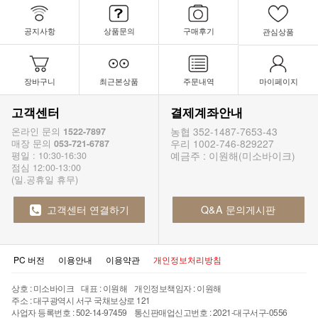
공지사항
상품문의
구매후기
관심상품
장바구니
최근본상품
주문내역
마이페이지
고객센터
결제계좌안내
농협 352-1487-7653-43
온라인 문의
1522-7897
우리 1002-746-829227
매장 문의
053-721-6787
예금주 : 이원해(미소바이크)
평일 : 10:30-16:30
점심 12:00-13:00
(일.공휴일 휴무)
고객센터 연결하기
Q&A 문의게시판
PC 버전
이용안내
이용약관
개인정보처리방침
상호 : 미소바이크 대표 : 이원해 개인정보책임자 : 이원해
주소 : 대구광역시 서구 국채보상로 121
사업자 등록번호 : 502-14-97459 통신판매업신고번호 : 2021-대구서구-0556