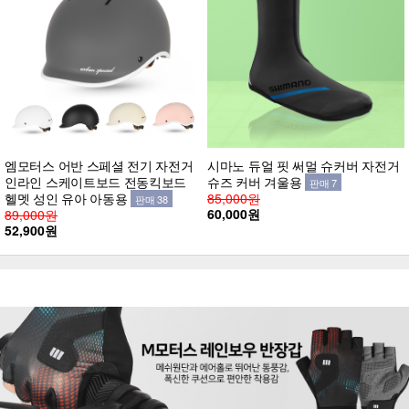
엠모터스 어반 스페셜 전기 자전거
시마노 듀얼 핏 써멀 슈커버 자전거
인라인 스케이트보드 전동킥보드
슈즈 커버 겨울용
판매 7
헬멧 성인 유아 아동용
85,000원
판매 38
60,000원
89,000원
52,900원