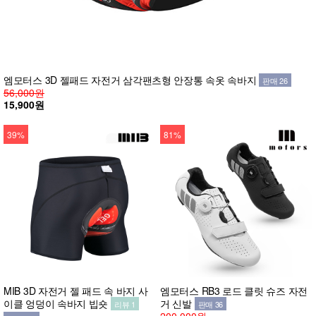
엠모터스 3D 젤패드 자전거 삼각팬츠형 안장통 속옷 속바지
판매 26
56,000원
15,900원
39%
81%
MIB 3D 자전거 젤 패드 속 바지 사
엠모터스 RB3 로드 클릿 슈즈 자전
이클 엉덩이 속바지 빕숏
거 신발
리뷰 1
판매 36
200,000원