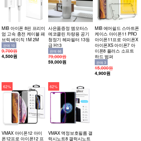
MIB 아이폰 8핀 프리미
사은품증정 엠모터스
MIB 에어쉴드 스마트폰
엄 고속 충전 케이블 패
에코클린 차량용 공기
케이스 아이폰11 PRO
브릭 베이직 1M 2M
청정기 헤파필터 13등
아이폰11프로 아이폰X
급 H13
아이폰XS 아이폰7 아
판매 10
9,700원
이폰8 플러스 소프트
판매 66
4,500원
79,000원
하드 범퍼
59,000원
판매 3
15,000원
4,900원
62%
62%
VMAX 아이폰12 아이
VMAX 액정보호필름 갤
폰12프로 아이폰12 프
럭시노트8 갤럭시노트