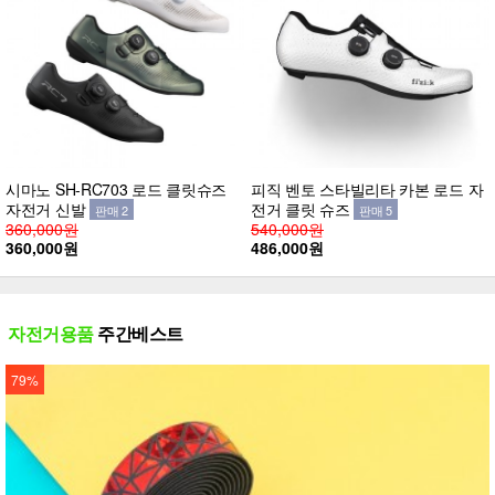
시마노 SH-RC703 로드 클릿슈즈
피직 벤토 스타빌리타 카본 로드 자
자전거 신발
전거 클릿 슈즈
판매 2
판매 5
360,000원
540,000원
360,000원
486,000원
자전거용품
주간베스트
79%