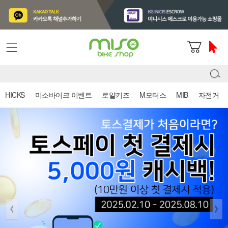
HICKS
미소바이크 이벤트
로얄키즈
M모터스
MIB
자전거