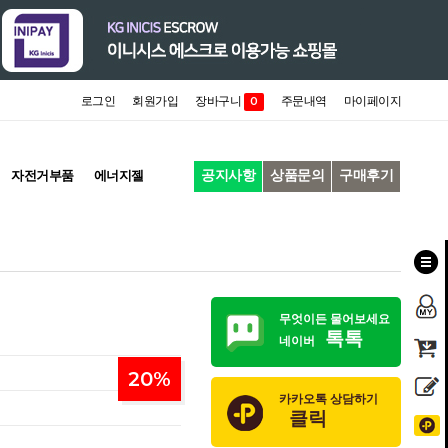
로그인
회원가입
장바구니
주문내역
마이페이지
0
공지사항
상품문의
구매후기
자전거부품
에너지젤
무엇이든 물어보세요
톡톡
네이버
20
%
카카오톡 상담하기
클릭