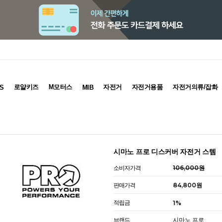
로얄키즈
M모터스
자전거
자전거용품
자전거의류/잡화
S
MIB
시마노 프로 디스커버 자전거 스템
소비자가격
106,000원
판매가격
84,800원
적립금
1%
브랜드
시마노 프로