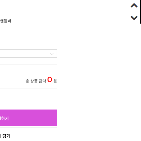
 핸들바
0
총 상품 금액
원