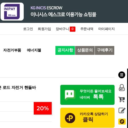
로그인
회원가입
장바구니
주문내역
마이페이지
0
공지사항
상품문의
구매후기
자전거부품
에너지젤
본 로드 자전거 핸들바
무엇이든 물어보세요
톡톡
네이버
20
%
카카오톡 상담하기
클릭