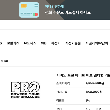
로얄키즈
M모터스
자전거
자전거용품
자전거의류/잡화
S
MIB
거 핸들바
시마노 프로 바이브 에보 일체형 카
소비자가격
1,050,000원
판매가격
840,000원
적립금
1%
브랜드
시마노 프로