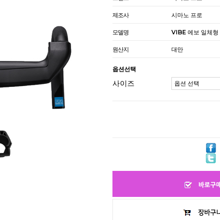
제조사
시마노 프로
모델명
VIBE 에보 일체형
원산지
대만
옵션선택
사이즈