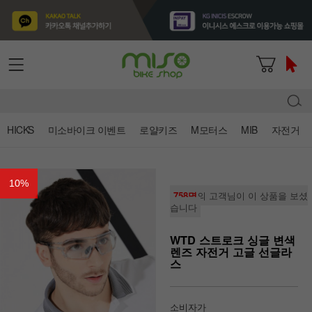
HICKS
미소바이크 이벤트
로얄키즈
M모터스
MIB
자전거
10
%
758명
의 고객님이 이 상품을 보셨
습니다
WTD 스트로크 싱글 변색
렌즈 자전거 고글 선글라
스
소비자가