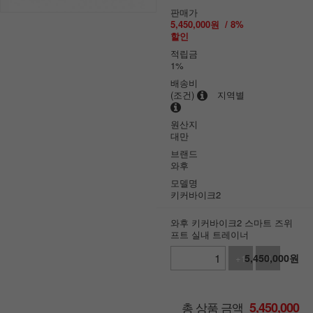
판매가
5,450,000
원
/
8
%
할인
적립금
1%
배송비
(조건)
지역별
원산지
대만
브랜드
와후
모델명
키커바이크2
와후 키커바이크2 스마트 즈위
프트 실내 트레이너
5,450,000
원
+1
-1
총 상품 금액
5,450,000