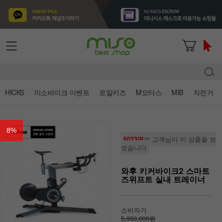
HICKS
미소바이크 이벤트
로얄키즈
M모터스
MIB
자전거
8
%
6023명
의 고객님이 이 상품을 보
셨습니다
와후 키커바이크2 스마트
즈위프트 실내 트레이너
소비자가
5,950,000원