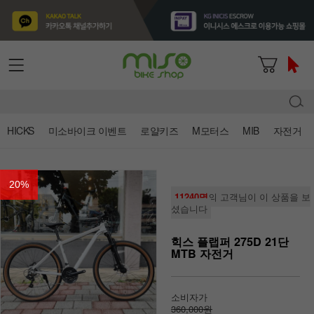
HICKS
미소바이크 이벤트
로얄키즈
M모터스
MIB
자전거
20
%
11240명
의 고객님이 이 상품을 보
셨습니다
힉스 플랩퍼 275D 21단
MTB 자전거
소비자가
360,000원