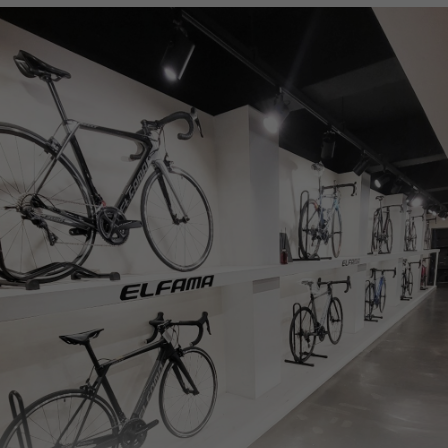
페이코 ID로
PAYCO 바