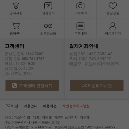
공지사항
상품문의
구매후기
관심상품
장바구니
최근본상품
주문내역
마이페이지
고객센터
결제계좌안내
농협 352-1487-7653-43
온라인 문의
1522-7897
우리 1002-746-829227
매장 문의
053-721-6787
예금주 : 이원해(미소바이크)
평일 : 10:30-16:30
점심 12:00-13:00
(일.공휴일 휴무)
고객센터 연결하기
Q&A 문의게시판
PC 버전
이용안내
이용약관
개인정보처리방침
상호 : 미소바이크 대표 : 이원해 개인정보책임자 : 이원해
주소 : 대구광역시 서구 국채보상로 121
사업자 등록번호 : 502-14-97459 통신판매업신고번호 : 2021-대구서구-0556