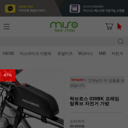
HICKS
미소바이크 이벤트
로얄키즈
M모터스
MIB
자전거
47
%
5034명
의 고객님이 이 상품을 보
셨습니다
락브로스 039BK 프레임
탑튜브 자전거 가방
소비자가
30,000원