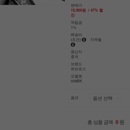
판매가
15,900원
/
47
% 할
인
적립금
1%
배송비
(조건)
지역별
원산지
중국
브랜드
락브로스
모델명
039BK
옵션
원
총 상품 금액
0