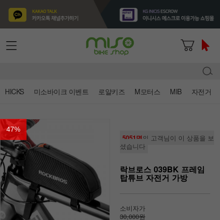
HICKS
미소바이크 이벤트
로얄키즈
M모터스
MIB
자전거
47
%
5051명
의 고객님이 이 상품을 보
셨습니다
락브로스 039BK 프레임
탑튜브 자전거 가방
소비자가
30,000원