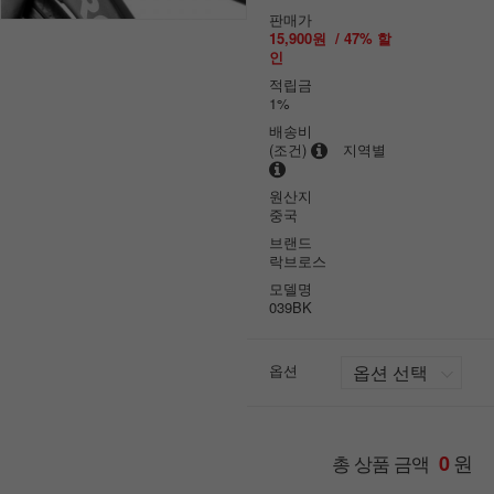
판매가
15,900원
/
47
% 할
인
적립금
1%
배송비
(조건)
지역별
원산지
중국
브랜드
락브로스
모델명
039BK
옵션
원
총 상품 금액
0