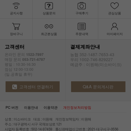
공지사항
상품문의
구매후기
관심상품
장바구니
최근본상품
주문내역
마이페이지
고객센터
결제계좌안내
농협 352-1487-7653-43
온라인 문의
1522-7897
우리 1002-746-829227
매장 문의
053-721-6787
예금주 : 이원해(미소바이크)
평일 : 10:30-16:30
점심 12:00-13:00
(일.공휴일 휴무)
고객센터 연결하기
Q&A 문의게시판
PC 버전
이용안내
이용약관
개인정보처리방침
상호 : 미소바이크 대표 : 이원해 개인정보책임자 : 이원해
주소 : 대구광역시 서구 국채보상로 121
사업자 등록번호 : 502-14-97459 통신판매업신고번호 : 2021-대구서구-0556