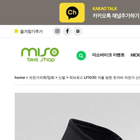
B
즐겨찾기추가
미소바이크 이벤트
HICK
home
>
자전거의류/잡화
>
신발
> 락브로스 LF1030 겨울 방한 토커버 자전거 