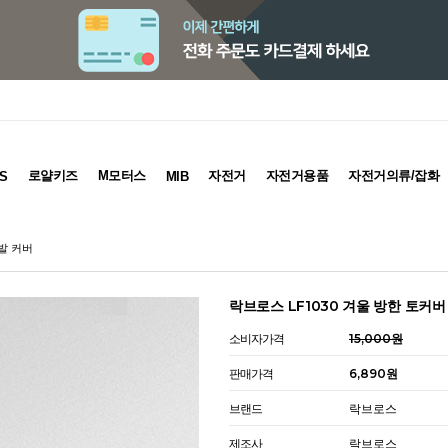
로얄키즈
M모터스
자전거
자전거용품
자전거의류/잡화
S
MIB
신발 커버
락브로스 LF1030 겨울 방한 토커
소비자가격
15,000원
판매가격
6,890원
브랜드
락브로스
제조사
락브로스