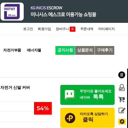
로그인
회원가입
장바구니
주문내역
마이페이지
0
공지사항
상품문의
구매후기
자전거부품
에너지젤
버 자전거 신발 커버
무엇이든 물어보세요
톡톡
네이버
54
%
카카오톡 상담하기
클릭