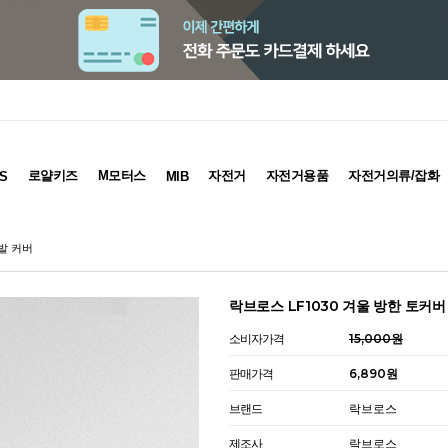
로얄키즈
M모터스
자전거
자전거용품
자전거의류/잡화
S
MIB
신발 커버
락브로스 LF1030 겨울 방한 토커
소비자가격
15,000원
판매가격
6,890원
브랜드
락브로스
제조사
락브로스