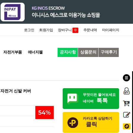
로그인
회원가입
장바구니
주문내역
마이페이지
0
공지사항
상품문의
구매후기
자전거부품
에너지젤
버 자전거 신발 커버
무엇이든 물어보세요
톡톡
네이버
54
%
카카오톡 상담하기
클릭