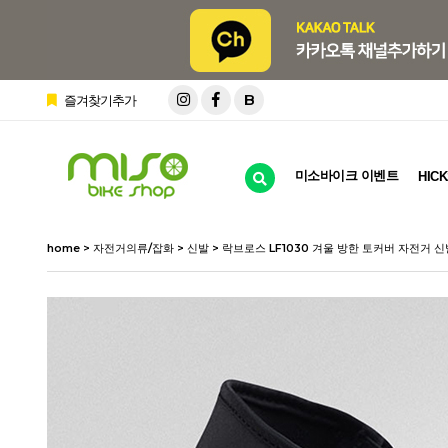
B
즐겨찾기추가
미소바이크 이벤트
HICK
home
>
자전거의류/잡화
>
신발
> 락브로스 LF1030 겨울 방한 토커버 자전거 