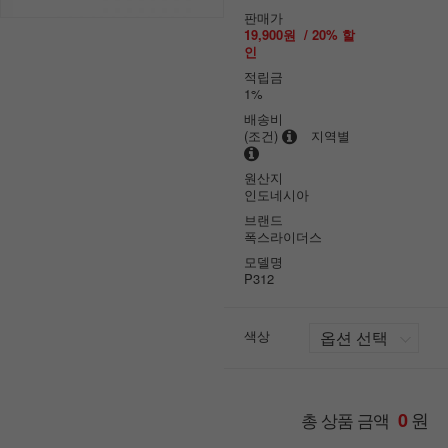
판매가
19,900원
/
20
% 할
인
적립금
1%
배송비
(조건)
지역별
원산지
인도네시아
브랜드
폭스라이더스
모델명
P312
색상
원
총 상품 금액
0