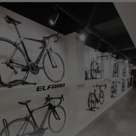
페이코 ID로
PAYCO 바