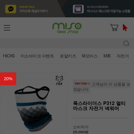
HICKS
미소바이크 이벤트
로얄키즈
M모터스
MIB
자전거
20
%
2913명
의 고객님이 이 상품을 보
셨습니다
폭스라이더스 P312 멀티
마스크 자전거 넥워머
소비자가
25,000원