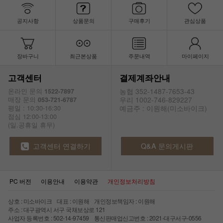
공지사항
상품문의
구매후기
관심상품
장바구니
최근본상품
주문내역
마이페이지
고객센터
결제계좌안내
농협 352-1487-7653-43
온라인 문의
1522-7897
우리 1002-746-829227
매장 문의
053-721-6787
예금주 : 이원해(미소바이크)
평일 : 10:30-16:30
점심 12:00-13:00
(일.공휴일 휴무)
고객센터 연결하기
Q&A 문의게시판
PC 버전
이용안내
이용약관
개인정보처리방침
상호 : 미소바이크 대표 : 이원해 개인정보책임자 : 이원해
주소 : 대구광역시 서구 국채보상로 121
사업자 등록번호 : 502-14-97459 통신판매업신고번호 : 2021-대구서구-0556