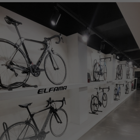
페이코 ID로
PAYCO 바