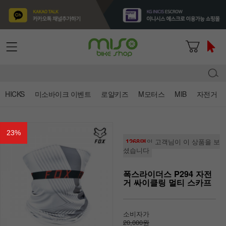
HICKS
미소바이크 이벤트
로얄키즈
M모터스
MIB
자전거
23
%
1268명
의 고객님이 이 상품을 보
셨습니다
폭스라이더스 P294 자전
거 싸이클링 멀티 스카프
소비자가
20,000원