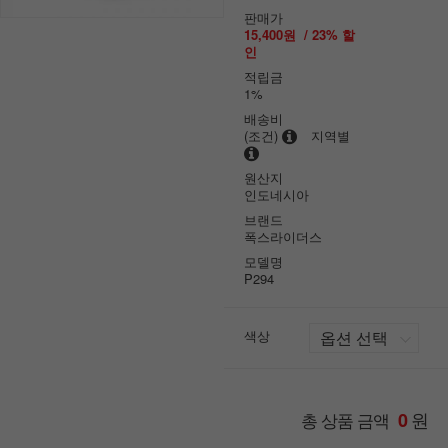
판매가
15,400원
/
23
% 할
인
적립금
1%
배송비
(조건)
지역별
원산지
인도네시아
브랜드
폭스라이더스
모델명
P294
색상
원
총 상품 금액
0