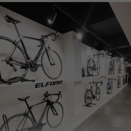
페이코 ID로
PAYCO 바