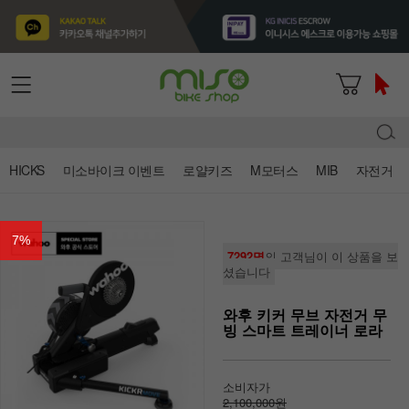
HICKS
미소바이크 이벤트
로얄키즈
M모터스
MIB
자전거
7
%
7292명
의 고객님이 이 상품을 보
셨습니다
와후 키커 무브 자전거 무
빙 스마트 트레이너 로라
소비자가
2,100,000원