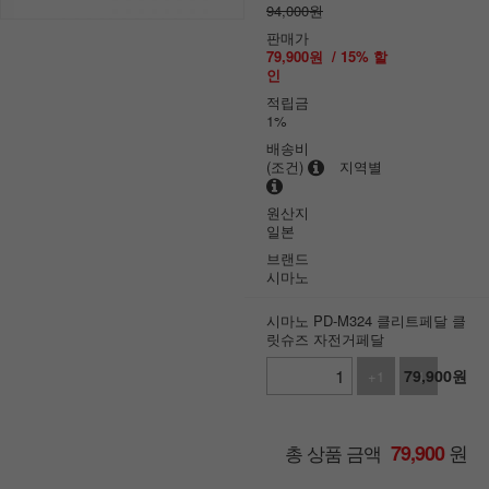
94,000원
판매가
79,900
원
/
15
% 할
인
적립금
1%
배송비
(조건)
지역별
원산지
일본
브랜드
시마노
시마노 PD-M324 클리트페달 클
릿슈즈 자전거페달
79,900
원
+1
-1
원
총 상품 금액
79,900