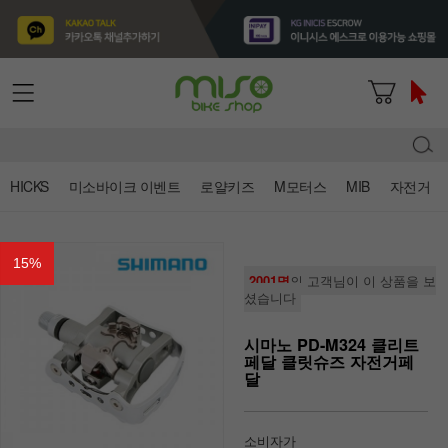
HICKS
미소바이크 이벤트
로얄키즈
M모터스
MIB
자전거
15
%
2001명
의 고객님이 이 상품을 보
셨습니다
시마노 PD-M324 클리트
페달 클릿슈즈 자전거페
달
소비자가