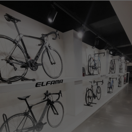
페이코 ID로
PAYCO 바