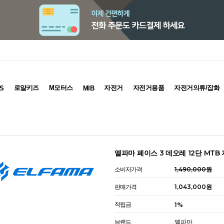
로얄키즈
M모터스
자전거
자전거용품
자전거의류/잡화
S
MIB
엘파마 페이스 3 데오레 12단 MTB
소비자가격
1,490,000원
판매가격
1,043,000원
적립금
1%
브랜드
엘파마