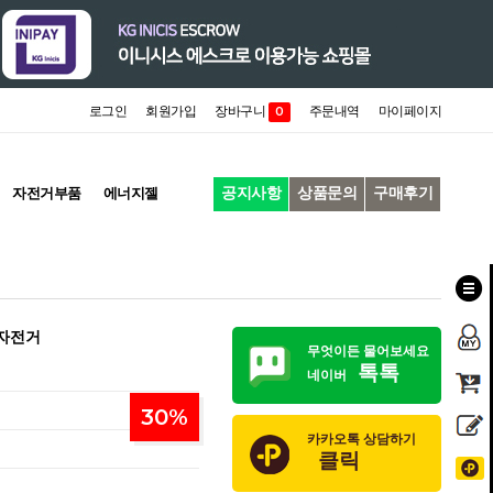
로그인
회원가입
장바구니
주문내역
마이페이지
0
공지사항
상품문의
구매후기
자전거부품
에너지젤
 자전거
무엇이든 물어보세요
톡톡
네이버
30
%
카카오톡 상담하기
클릭