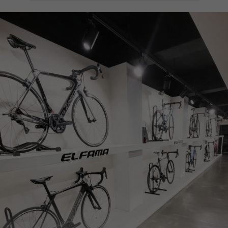
페이코 ID로
PAYCO 바