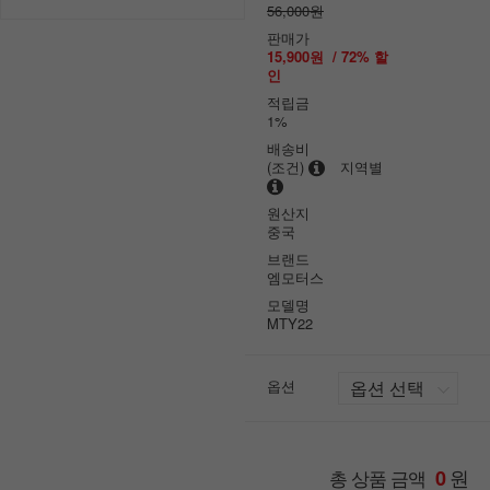
56,000원
판매가
15,900원
/
72
% 할
인
적립금
1%
배송비
(조건)
지역별
원산지
중국
브랜드
엠모터스
모델명
MTY22
옵션
원
총 상품 금액
0