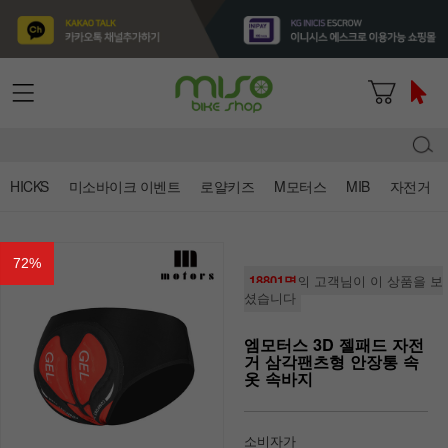
HICKS
미소바이크 이벤트
로얄키즈
M모터스
MIB
자전거
72
%
18801명
의 고객님이 이 상품을 보
셨습니다
엠모터스 3D 젤패드 자전
거 삼각팬츠형 안장통 속
옷 속바지
소비자가