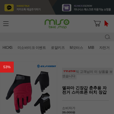
HICKS
미소바이크 이벤트
로얄키즈
M모터스
MIB
자전거
53
%
13142명
의 고객님이 이 상품을 보
셨습니다
엘파마 긴장갑 춘추용 자
전거 스마트폰 터치 장갑
소비자가
36,000원