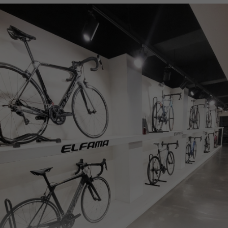
페이코 ID로
PAYCO 바