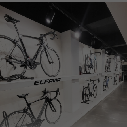
페이코 ID로
PAYCO 바