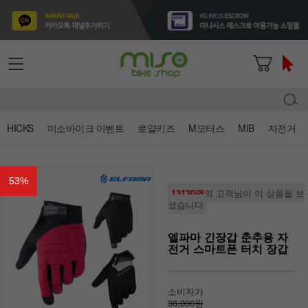
HICKS
미소바이크 이벤트
로얄키즈
M모터스
MIB
자전거
53
%
13130명
의 고객님이 이 상품을 보
셨습니다
엘파마 긴장갑 춘추용 자
전거 스마트폰 터치 장갑
소비자가
36,000원