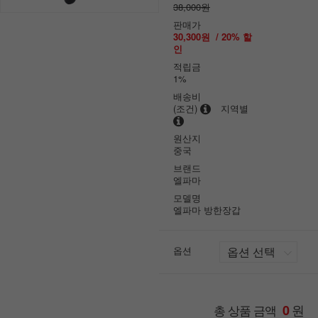
38,000원
판매가
30,300원
/
20
% 할
인
적립금
1%
배송비
(조건)
지역별
원산지
중국
브랜드
엘파마
모델명
엘파마 방한장갑
옵션
원
총 상품 금액
0