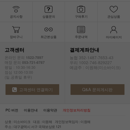
공지사항
상품문의
구매후기
관심상품
장바구니
최근본상품
주문내역
마이페이지
고객센터
결제계좌안내
농협 352-1487-7653-43
온라인 문의
1522-7897
우리 1002-746-829227
매장 문의
053-721-6787
예금주 : 이원해(미소바이크)
평일 : 10:30-16:30
점심 12:00-13:00
(일.공휴일 휴무)
고객센터 연결하기
Q&A 문의게시판
PC 버전
이용안내
이용약관
개인정보처리방침
상호 : 미소바이크 대표 : 이원해 개인정보책임자 : 이원해
주소 : 대구광역시 서구 국채보상로 121