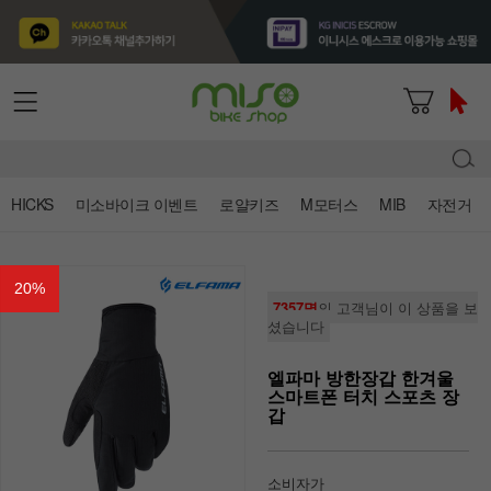
HICKS
미소바이크 이벤트
로얄키즈
M모터스
MIB
자전거
20
%
7357명
의 고객님이 이 상품을 보
셨습니다
엘파마 방한장갑 한겨울
스마트폰 터치 스포츠 장
갑
소비자가