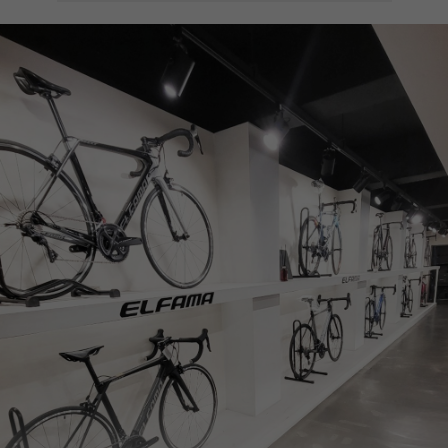
페이코 ID로
PAYCO 바