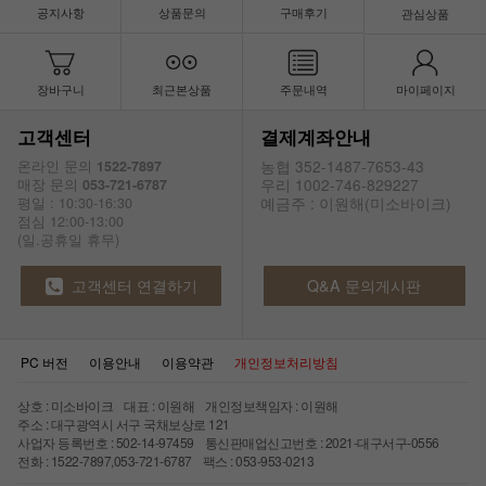
공지사항
상품문의
구매후기
관심상품
장바구니
최근본상품
주문내역
마이페이지
고객센터
결제계좌안내
농협 352-1487-7653-43
온라인 문의
1522-7897
우리 1002-746-829227
매장 문의
053-721-6787
예금주 : 이원해(미소바이크)
평일 : 10:30-16:30
점심 12:00-13:00
(일.공휴일 휴무)
고객센터 연결하기
Q&A 문의게시판
PC 버전
이용안내
이용약관
개인정보처리방침
상호 : 미소바이크 대표 : 이원해 개인정보책임자 : 이원해
주소 : 대구광역시 서구 국채보상로 121
사업자 등록번호 : 502-14-97459 통신판매업신고번호 : 2021-대구서구-0556
전화 : 1522-7897,053-721-6787 팩스 : 053-953-0213