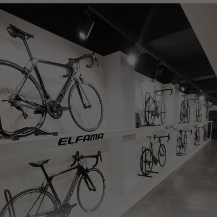
페이코 ID로
PAYCO 바