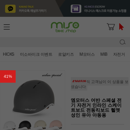
HICKS
미소바이크 이벤트
로얄키즈
M모터스
MIB
자전거
41
%
43665명
의 고객님이 이 상품을 보
셨습니다
엠모터스 어반 스페셜 전
기 자전거 인라인 스케이
트보드 전동킥보드 헬멧
성인 유아 아동용