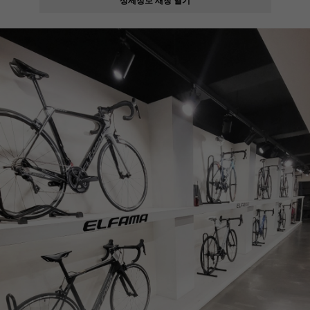
페이코 ID로
PAYCO 바