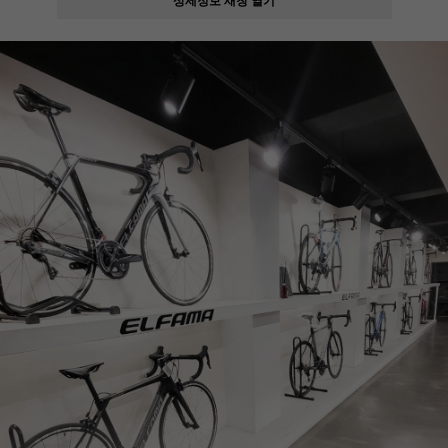
페이코 ID로
PAYCO 바