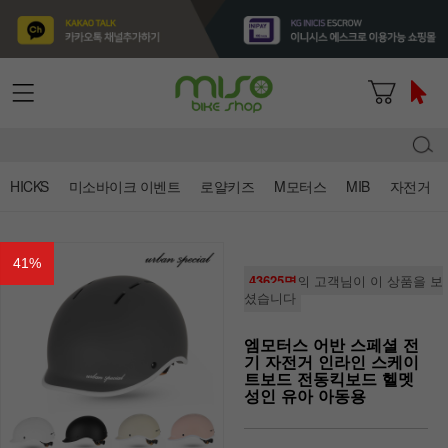
HICKS
미소바이크 이벤트
로얄키즈
M모터스
MIB
자전거
41
%
43625명
의 고객님이 이 상품을 보
셨습니다
엠모터스 어반 스페셜 전
기 자전거 인라인 스케이
트보드 전동킥보드 헬멧
성인 유아 아동용