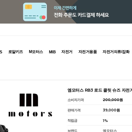
로얄키즈
M모터스
자전거
자전거용품
자전거의류/잡화
S
MIB
엠모터스 RB3 로드 클릿 슈즈 자전
소비자가격
200,000원
판매가격
39,000원
적립금
1%
브랜드
엠모터스