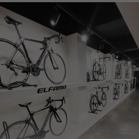
페이코 ID로
PAYCO 바