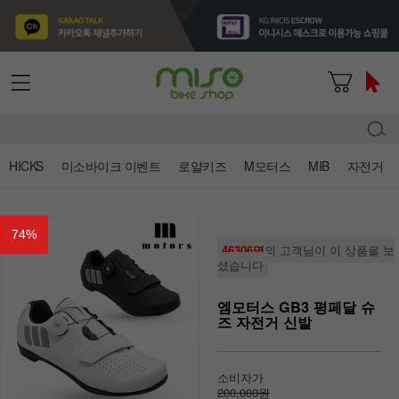
HICKS
미소바이크 이벤트
로얄키즈
M모터스
MIB
자전거
74
%
46306명
의 고객님이 이 상품을 보
셨습니다
엠모터스 GB3 평페달 슈
즈 자전거 신발
소비자가
200,000원