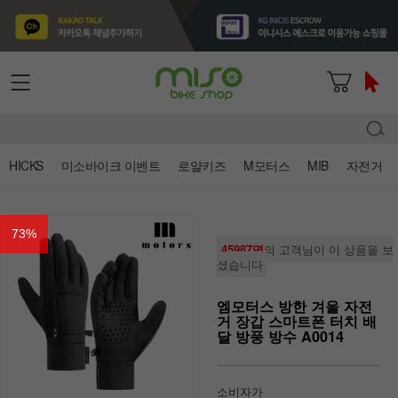
HICKS
미소바이크 이벤트
로얄키즈
M모터스
MIB
자전거
73
%
45987명
의 고객님이 이 상품을 보
셨습니다
엠모터스 방한 겨울 자전
거 장갑 스마트폰 터치 배
달 방풍 방수 A0014
소비자가