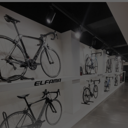
페이코 ID로
PAYCO 바