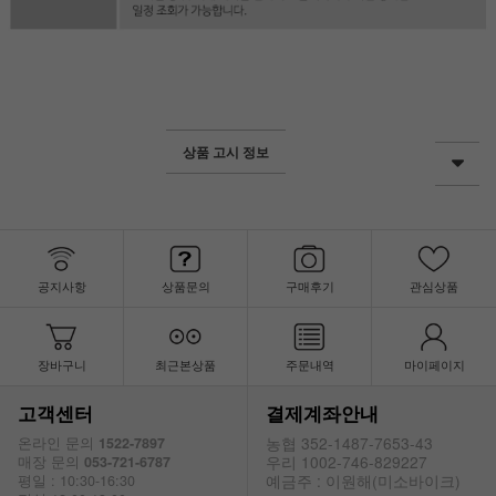
상품 고시 정보
공지사항
상품문의
구매후기
관심상품
장바구니
최근본상품
주문내역
마이페이지
고객센터
결제계좌안내
농협 352-1487-7653-43
온라인 문의
1522-7897
우리 1002-746-829227
매장 문의
053-721-6787
예금주 : 이원해(미소바이크)
평일 : 10:30-16:30