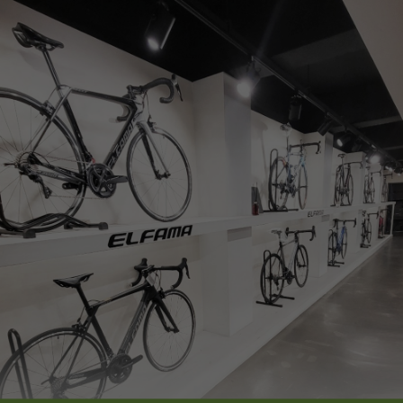
페이코 ID로
PAYCO 바