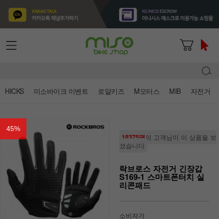
HICKS
미소바이크 이벤트
로얄키즈
M모터스
MIB
자전거
45
%
18375명
의 고객님이 이 상품을 보
셨습니다
락브로스 자전거 긴장갑
S169-1 스마트폰터치 실
리콘패드
소비자가