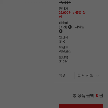
47,000원
판매가
25,900원
/
45
% 할
인
배송비
(조건)
지역별
원산지
중국
브랜드
락브로스
모델명
S169-1
색상
원
총 상품 금액
0