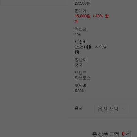
27,500원
판매가
15,800원
/
43
% 할
인
적립금
1%
배송비
(조건)
지역별
원산지
중국
브랜드
락브로스
모델명
S208
옵션
원
총 상품 금액
0