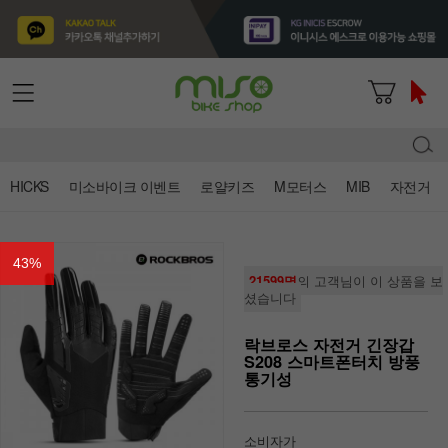
HICKS
미소바이크 이벤트
로얄키즈
M모터스
MIB
자전거
43
%
21599명
의 고객님이 이 상품을 보
셨습니다
락브로스 자전거 긴장갑
S208 스마트폰터치 방풍
통기성
소비자가