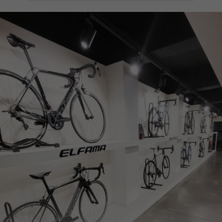
페이코 ID로
PAYCO 바