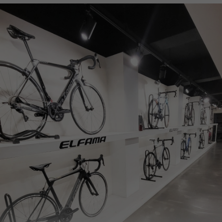
페이코 ID로
PAYCO 바