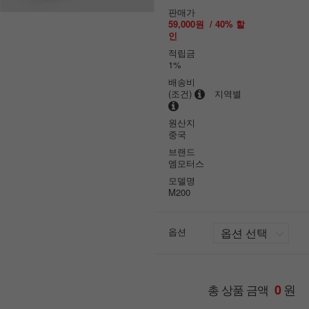
판매가
59,000원
/
40
% 할
인
적립금
1%
배송비
(조건)
지역별
원산지
중국
브랜드
엠모터스
모델명
M200
옵션
원
총 상품 금액
0