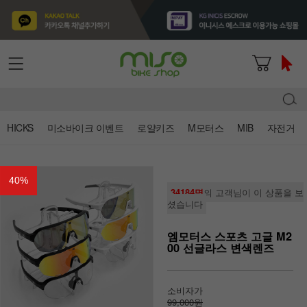
HICKS
미소바이크 이벤트
로얄키즈
M모터스
MIB
자전거
40
%
34184명
의 고객님이 이 상품을 보
셨습니다
엠모터스 스포츠 고글 M2
00 선글라스 변색렌즈
소비자가
99,000원