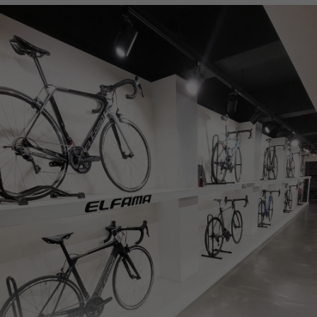
페이코 ID로
PAYCO 바