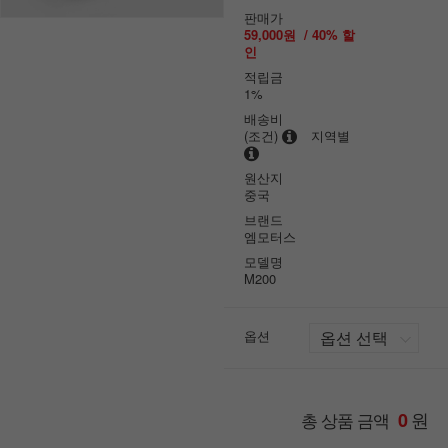
판매가
59,000원
/
40
% 할
인
적립금
1%
배송비
(조건)
지역별
원산지
중국
브랜드
엠모터스
모델명
M200
옵션
원
총 상품 금액
0