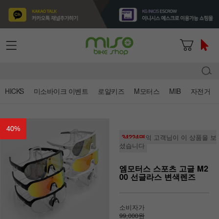
HICKS
미소바이크 이벤트
로얄키즈
M모터스
MIB
자전거
40
%
34224명
의 고객님이 이 상품을 보
셨습니다
엠모터스 스포츠 고글 M2
00 선글라스 변색렌즈
소비자가
99,000원