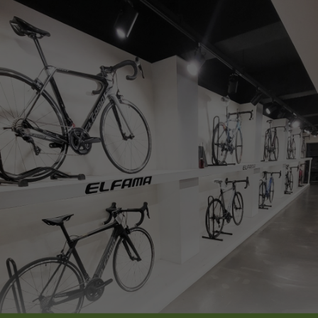
페이코 ID로
PAYCO 바