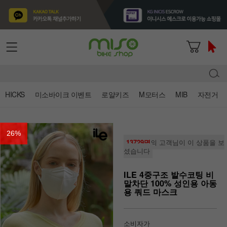
HICKS
미소바이크 이벤트
로얄키즈
M모터스
MIB
자전거
26
%
13729명
의 고객님이 이 상품을 보
셨습니다
ILE 4중구조 발수코팅 비
말차단 100% 성인용 아동
용 쿼드 마스크
소비자가