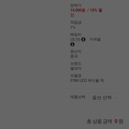
판매가
14,000원
/
13
% 할
인
적립금
1%
배송비
(조건)
지역별
원산지
중국
브랜드
엘파마
모델명
3789 LED 케이블 락
제품선택
원
총 상품 금액
0