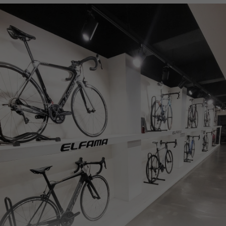
페이코 ID로
PAYCO 바