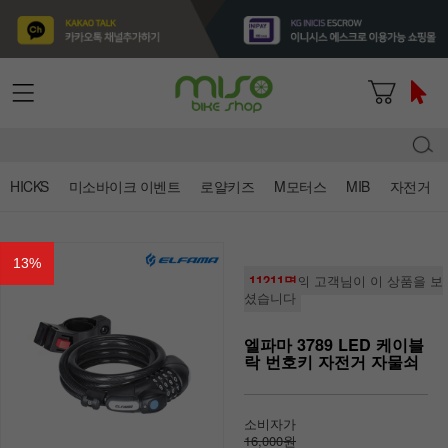
HICKS
미소바이크 이벤트
로얄키즈
M모터스
MIB
자전거
13
%
11211명
의 고객님이 이 상품을 보
셨습니다
엘파마 3789 LED 케이블
락 번호키 자전거 자물쇠
소비자가
16,000원