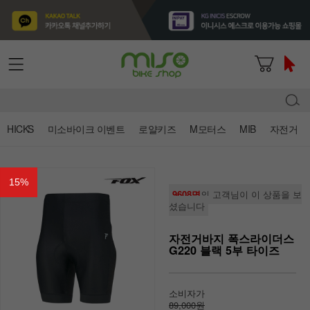
HICKS
미소바이크 이벤트
로얄키즈
M모터스
MIB
자전거
15
%
9608명
의 고객님이 이 상품을 보
셨습니다
자전거바지 폭스라이더스
G220 블랙 5부 타이즈
소비자가
89,000원