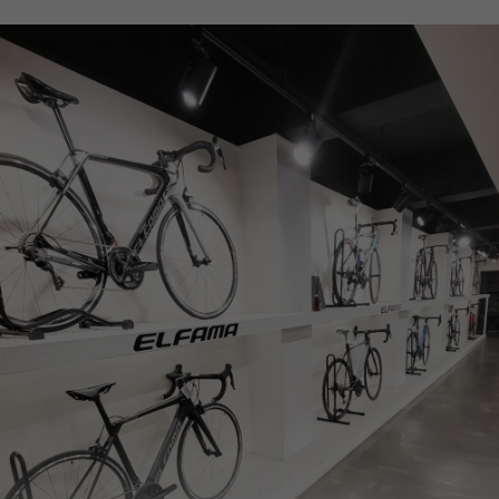
페이코 ID로
PAYCO 바