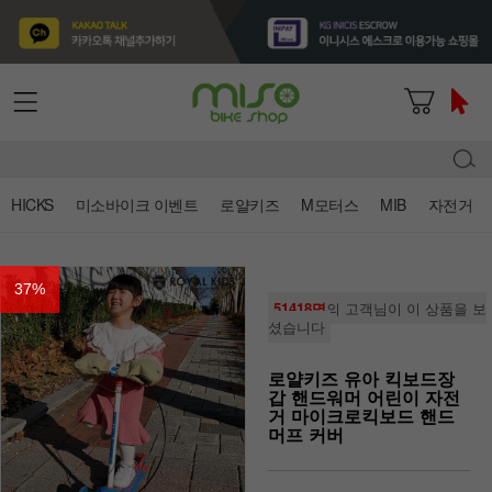
HICKS
미소바이크 이벤트
로얄키즈
M모터스
MIB
자전거
37
%
51418명
의 고객님이 이 상품을 보
셨습니다
로얄키즈 유아 킥보드장
갑 핸드워머 어린이 자전
거 마이크로킥보드 핸드
머프 커버