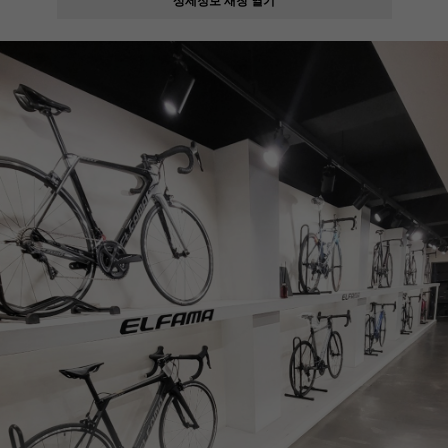
페이코 ID로
PAYCO 바