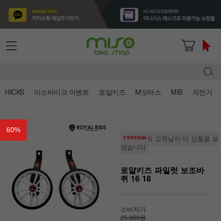
HICKS
미소바이크 이벤트
로얄키즈
M모터스
MIB
자전거
60
%
12322명
의 고객님이 이 상품을 보
셨습니다
로얄키즈 파일럿 보조바
퀴 16 18
소비자가
25,000원