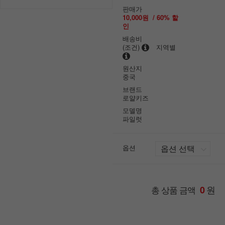
판매가
10,000원
/
60
% 할
인
배송비
(조건)
지역별
원산지
중국
브랜드
로얄키즈
모델명
파일럿
옵션
원
총 상품 금액
0