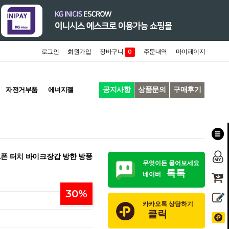
로그인
회원가입
장바구니
주문내역
마이페이지
0
공지사항
상품문의
구매후기
자전거부품
에너지젤
폰 터치 바이크장갑 방한 방풍
무엇이든 물어보세요
톡톡
네이버
30
%
카카오톡 상담하기
클릭