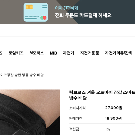
로얄키즈
M모터스
자전거
자전거용품
자전거의류/잡화
S
MIB
바이크장갑 방한 방풍 방수 배달
락브로스 겨울 오토바이 장갑 스마트
방수 배달
소비자가격
27,000원
판매가격
18,900원
적립금
1%