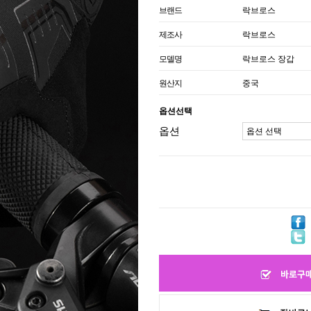
브랜드
락브로스
제조사
락브로스
모델명
락브로스 장갑
원산지
중국
옵션선택
옵션