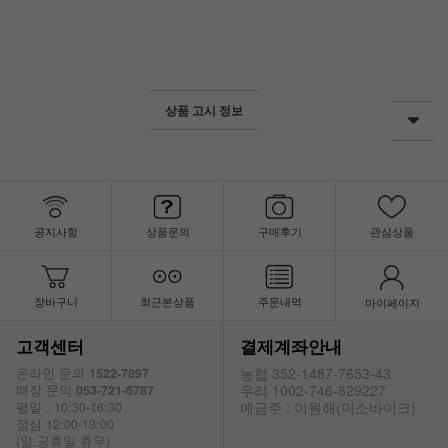
상품 고시 정보
공지사항
상품문의
구매후기
관심상품
장바구니
최근본상품
주문내역
마이페이지
고객센터
결제계좌안내
농협 352-1487-7653-43
온라인 문의
1522-7897
우리 1002-746-829227
매장 문의
053-721-6787
예금주 : 이원해(미소바이크)
평일 : 10:30-16:30
점심 12:00-13:00
(일.공휴일 휴무)