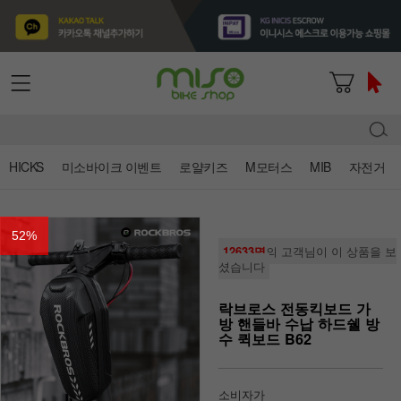
HICKS
미소바이크 이벤트
로얄키즈
M모터스
MIB
자전거
52
%
12633명
의 고객님이 이 상품을 보
셨습니다
락브로스 전동킥보드 가
방 핸들바 수납 하드쉘 방
수 퀵보드 B62
소비자가