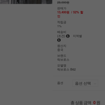
28,000원
판매가
13,400원
/
52
% 할
인
적립금
1%
배송비
(조건)
지역별
원산지
중국
브랜드
락브로스
모델명
락브로스 B62
옵션
원
총 상품 금액
0