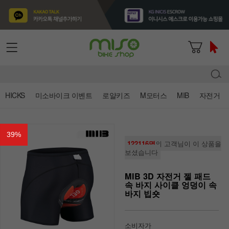
HICKS
미소바이크 이벤트
로얄키즈
M모터스
MIB
자전거
39
%
122116명
의 고객님이 이 상품을
보셨습니다
MIB 3D 자전거 젤 패드
속 바지 사이클 엉덩이 속
바지 빕숏
소비자가