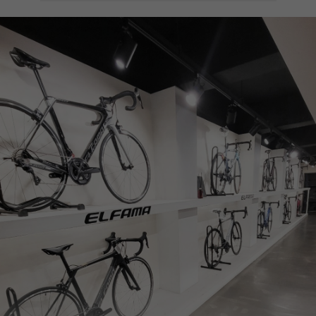
페이코 ID로
PAYCO 바