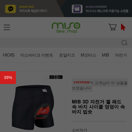
HICKS
미소바이크 이벤트
로얄키즈
M모터스
MIB
자전거
39
%
122153명
의 고객님이 이 상품을
보셨습니다
MIB 3D 자전거 젤 패드
속 바지 사이클 엉덩이 속
바지 빕숏
소비자가