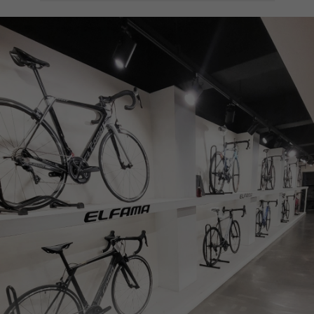
페이코 ID로
PAYCO 바