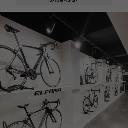
페이코 ID로
PAYCO 바