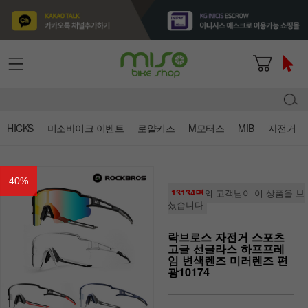
HICKS
미소바이크 이벤트
로얄키즈
M모터스
MIB
자전거
40
%
13134명
의 고객님이 이 상품을 보
셨습니다
락브로스 자전거 스포츠
고글 선글라스 하프프레
임 변색렌즈 미러렌즈 편
광10174