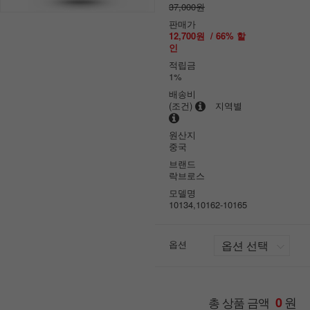
37,000원
판매가
12,700원
/
66
% 할
인
적립금
1%
배송비
(조건)
지역별
원산지
중국
브랜드
락브로스
모델명
10134,10162-10165
옵션
원
총 상품 금액
0