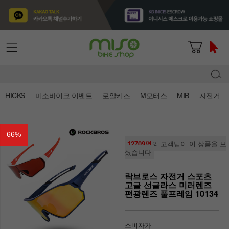
HICKS
미소바이크 이벤트
로얄키즈
M모터스
MIB
자전거
66
%
12709명
의 고객님이 이 상품을 보
셨습니다
락브로스 자전거 스포츠
고글 선글라스 미러렌즈
편광렌즈 풀프레임 10134
소비자가