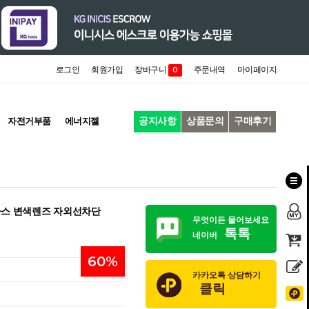
로그인
회원가입
장바구니
주문내역
마이페이지
0
공지사항
상품문의
구매후기
자전거부품
에너지젤
라스 변색렌즈 자외선차단
무엇이든 물어보세요
톡톡
네이버
60
%
카카오톡 상담하기
클릭