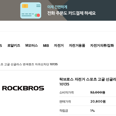
로얄키즈
M모터스
자전거
자전거용품
자전거의류/잡화
S
MIB
츠 고글 선글라스 변색렌즈 자외선차단 10135
락브로스 자전거 스포츠 고글 선글
10135
소비자가격
52,000원
판매가격
20,800원
적립금
1%