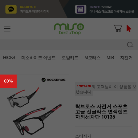
HICKS
미소바이크 이벤트
로얄키즈
M모터스
MIB
자전거
60
%
13026명
의 고객님이 이 상품을 보
셨습니다
락브로스 자전거 스포츠
고글 선글라스 변색렌즈
자외선차단 10135
소비자가