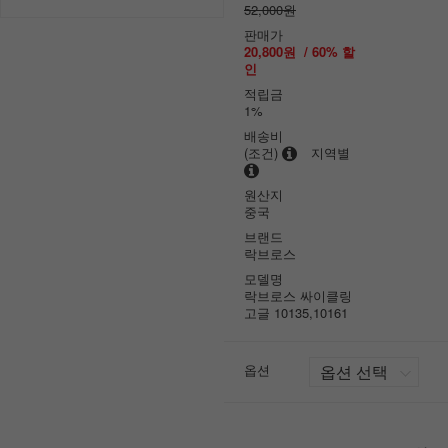
52,000원
판매가
20,800원
/
60
% 할
인
적립금
1%
배송비
(조건)
지역별
원산지
중국
브랜드
락브로스
모델명
락브로스 싸이클링
고글 10135,10161
옵션